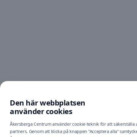
Ground
Floor
Systembolaget
Ground
Floor
Tandhälsan
i
Österåker
—
The
Public
Ground
Floor
Ur
Den här webbplatsen
&
använder cookies
Penn
Ground
Floor
Åkersberga Centrum använder cookie-teknik för att säkerställa 
partners. Genom att klicka på knappen ”Acceptera alla” samtycke
VaccinDirekt