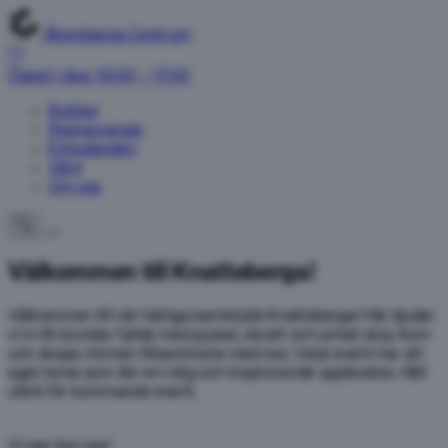
Åkersberga Centrum
Öppet i dag: 10:00 – 17:00
Butiker
Restauranger
Erbjudanden
Vård
Om oss
Välkommen till Knatteberga!
Välkommen till vår härliga barnklubb Knatteberga! Här bjuder
vi in till stunder fyllda med pyssel, skratt och annat skoj. Kom
och skapa minnen tillsammans med oss. Varje event har ett
eget tema som blir en rolig och inspirerande upplevelse. Håll
utkik för kommande event.
Vi ses hos oss!