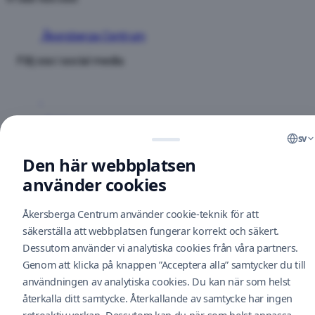
Åkersberga Centrum
Följ oss i social media
Butiker
Restauranger
sv
Erbjudanden
Den här webbplatsen
Vård
Om oss
använder cookies
Öppettider
Åkersberga Centrum använder cookie-teknik för att
Kontakt
säkerställa att webbplatsen fungerar korrekt och säkert.
Parkering
Bli en hyresgäst
Dessutom använder vi analytiska cookies från våra partners.
Hitta hit
Genom att klicka på knappen ”Acceptera alla” samtycker du till
O
Hållbarhet
användningen av analytiska cookies. Du kan när som helst
Feedback
Cookie policy
återkalla ditt samtycke. Återkallande av samtycke har ingen
A