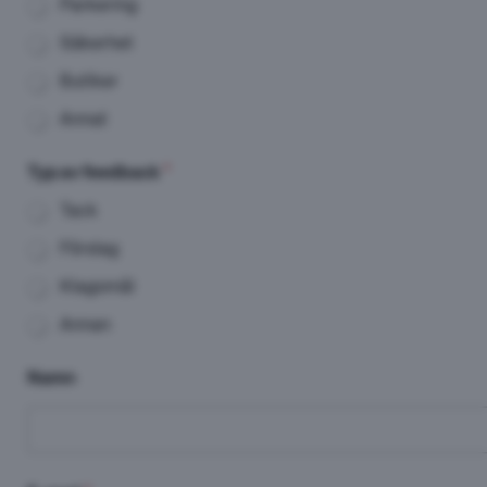
Parkering
Säkerhet
Butiker
Annat
Typ av feedback
*
Tack
Förslag
Klagomål
Annan
Namn