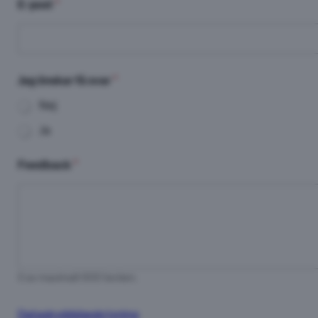
E-post
*
*
Jag önskar få svar
*
ö
n
Nej
s
k
Ja
a
r
s
Feedback
*
v
a
r
0 av maximalt 600 tecken.
Dataskyddsbeskrivning