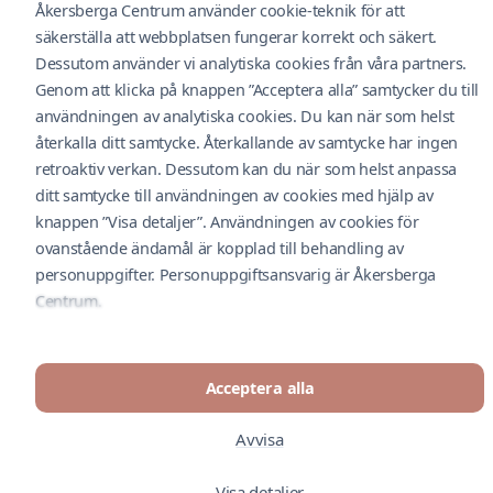
Åkersberga Centrum använder cookie-teknik för att
Hållbarhet
säkerställa att webbplatsen fungerar korrekt och säkert.
Feedback
Cookie policy
Dessutom använder vi analytiska cookies från våra partners.
Genom att klicka på knappen ”Acceptera alla” samtycker du till
O
användningen av analytiska cookies. Du kan när som helst
Cityconportal
återkalla ditt samtycke. Återkallande av samtycke har ingen
Integritetspolicy
A
retroaktiv verkan. Dessutom kan du när som helst anpassa
Kameraövervakning
ditt samtycke till användningen av cookies med hjälp av
Följ oss i social media
knappen ”Visa detaljer”. Användningen av cookies för
ovanstående ändamål är kopplad till behandling av
personuppgifter. Personuppgiftsansvarig är Åkersberga
© Åkersberga Centrum 2026. Drivs av Nextima.
A
Centrum.
P
Feedback
Acceptera alla
Avvisa
C
Visa detaljer