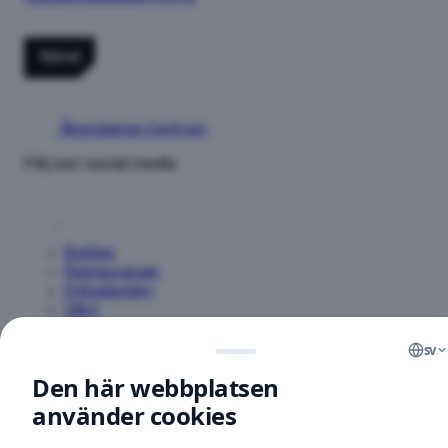
Sänd
Åkersberga Centrum
Följ oss i social media
Butiker
Restauranger
Erbjudanden
Vård
Om oss
sv
Öppettider
Den här webbplatsen
Kontakt
Parkering
använder cookies
Bli en hyresgäst
Hitta hit